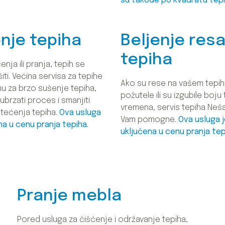
su takođe po kvadratu tepi
nje tepiha
Beljenje res
tepiha
enja ili pranja, tepih se
ti. Većina servisa za tepihe
Ako su rese na vašem tepih
u za brzo sušenje tepiha,
požutele ili su izgubile boj
brzati proces i smanjiti
vremena, servis tepiha Neša 
štećenja tepiha.
Ova usluga
Vam pomogne.
Ova usluga 
na u cenu pranja tepiha.
uključena u cenu pranja tep
Pranje mebla
Pored usluga za čišćenje i održavanje tepiha,