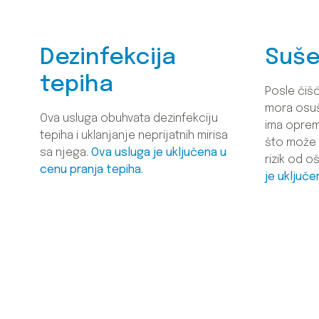
Dezinfekcija
Suše
tepiha
Posle čišć
mora osuši
Ova usluga obuhvata dezinfekciju
ima oprem
tepiha i uklanjanje neprijatnih mirisa
što može u
sa njega.
Ova usluga je uključena u
rizik od o
cenu pranja tepiha.
je uključe