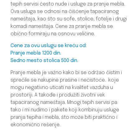
tepih servisi često nude i usluge za pranje mebla.
Ova usluga se odnosi na čišćenje tapaciranog
nameštaja, kao što su sofe, stolice, fotelje i drugi
komadi nameštaja. Cene za pranje mebla se
obično formiraju na osnovu veličine.
Cene za ovu uslugu se kreću od:
Pranje mebla 1200 din.
Sedno mesto s
tolica 500 din.
Pranje mebla je važno kako bi se održao čistim i
sprečile se nakupine prašine i nečistoće. koje
mogu negativno uticati na kvalitet vazduha u
prostoriji. A takođe i produžiti životni vek
tapaciranog nameštaja. Mnogi tepih servisi pa
tako i mi nudimo i pakete koji kombinuju usluge
pranja tepiha i mebla, što može biti praktično i
ekonomično rešenje.