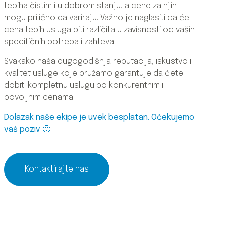
tepiha čistim i u dobrom stanju, a cene za njih
mogu prilično da variraju. Važno je naglasiti da će
cena tepih usluga biti različita u zavisnosti od vaših
specifičnih potreba i zahteva.
Svakako naša dugogodišnja reputacija, iskustvo i
kvalitet usluge koje pružamo garantuje da ćete
dobiti kompletnu uslugu po konkurentnim i
povoljnim cenama.
Dolazak naše ekipe je uvek besplatan. Očekujemo
vaš poziv 🙂
Kontaktirajte nas