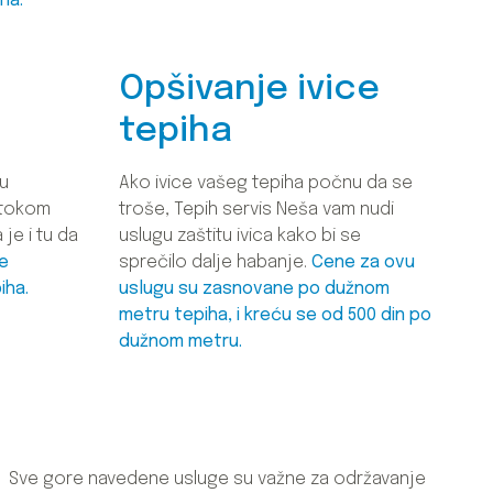
ha.
a
Opšivanje ivice
tepiha
u
Ako ivice vašeg tepiha počnu da se
u tokom
troše, Tepih servis Neša vam nudi
je i tu da
uslugu zaštitu ivica kako bi se
je
sprečilo dalje habanje.
Cene za ovu
iha.
uslugu su zasnovane po dužnom
metru tepiha, i kreću se od 500 din po
dužnom metru.
Sve gore navedene usluge su važne za održavanje