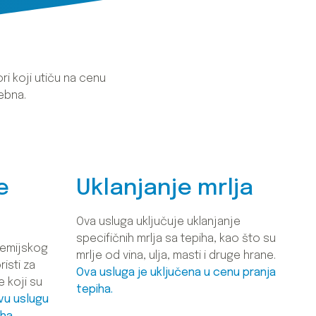
ri koji utiču na cenu
rebna.
e
Uklanjanje mrlja
Ova usluga uključuje uklanjanje
specifičnih mrlja sa tepiha, kao što su
hemijskog
mrlje od vina, ulja, masti i druge hrane.
isti za
Ova usluga je uključena u cenu pranja
e koji su
tepiha.
vu uslugu