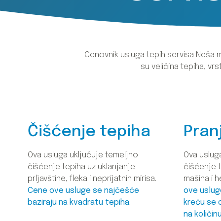
Cenovnik usluga tepih servisa Neša mož
su veličina tepiha, vr
Čišćenje tepiha
Pran
Ova usluga uključuje temeljno
Ova uslug
čišćenje tepiha uz uklanjanje
čišćenje 
prljavštine, fleka i neprijatnih mirisa.
mašina i h
Cene ove usluge se najčešće
ove uslug
baziraju na kvadratu tepiha.
kreću se 
na količinu