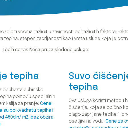
e biti veoma različit u zavisnosti od različitih faktora. Fakto
sta tepiha, stepen zaprljanosti kao i vrsta usluge koja je pot
Tepih servis Neša pruža sledeće usluge:
je tepiha
Suvo čišćenj
tepiha
a obuhvata dubinsko
tepiha pomoću specijalnih
Ova usluga koristi metodu 
emikalija za pranje.
Cene
čišćenja, koja se obično kor
e su po kvadratu tepiha i
blago zaprljane tepihe ili on
od 450din/ m2, bez obzira
osetljivi na vodu.
Cene za o
.