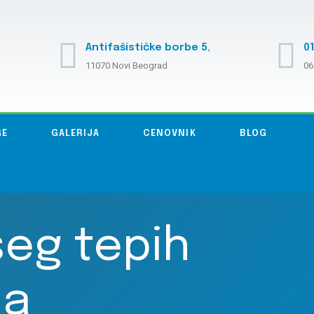
Antifašističke borbe 5,
01
11070 Novi Beograd
06
GE
GALERIJA
CENOVNIK
BLOG
eg tepih
sa