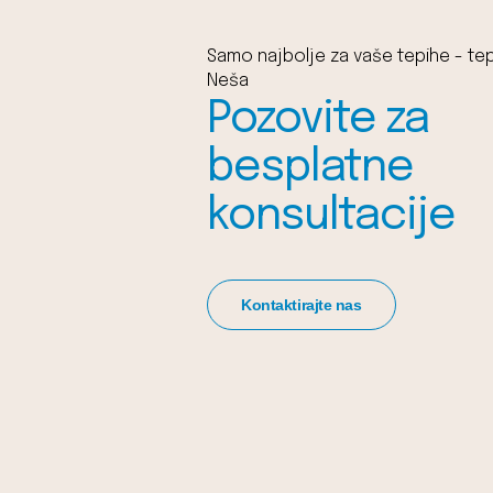
Samo najbolje za vaše tepihe - tep
Neša
Pozovite za
besplatne
konsultacije
Kontaktirajte nas