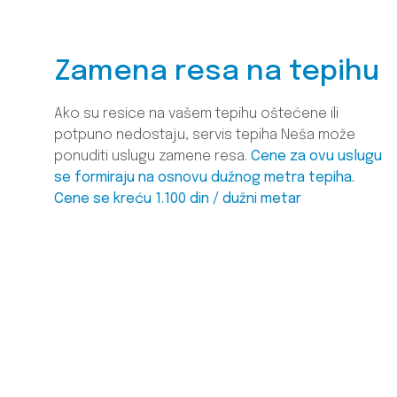
Zamena resa na tepihu
Ako su resice na vašem tepihu oštećene ili
potpuno nedostaju, servis tepiha Neša može
ponuditi uslugu zamene resa.
Cene za ovu uslugu
se formiraju na osnovu dužnog metra tepiha.
Cene se kreću 1.100 din / dužni metar