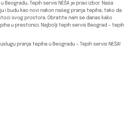
 u Beogradu, Tepih servis NEŠA je pravi izbor. Naša
taju i budu kao novi nakon našeg pranja tepiha, tako da
čistoći svog prostora. Obratite nam se danas kako
piha u prestonici. Najbolji tepih servis Beograd – tepih
slugu pranja tepiha u Beogradu – Tepih servis NEŠA!