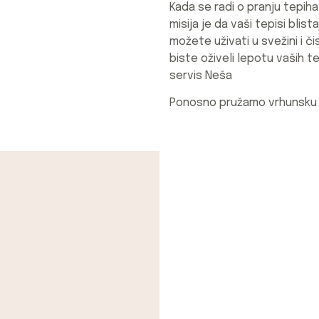
Kada se radi o pranju tepiha
misija je da vaši tepisi blis
možete uživati u svežini i 
biste oživeli lepotu vaših te
servis Neša
Ponosno pružamo vrhunsku u