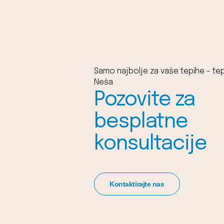
Samo najbolje za vaše tepihe - tep
Neša
Pozovite za
besplatne
konsultacije
Kontaktirajte nas