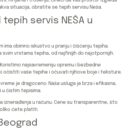
tini, mrljama i trošenju, čineći da vaš prostor izgleda
va situacija, obratite se tepih servisu Neša.
i tepih servis NEŠA u
m ima obimno iskustvo u pranju i čišćenju tepiha.
vim vrstama tepiha, od najfinijih do najotpornijih.
Koristimo najsavremeniju opremu i bezbedne
 očistiti vaše tepihe i očuvati njihove boje i teksture.
vreme je dragoceno. Naša usluga je brza i efikasna,
 u čistim tepisima.
a iznenađenja u računu. Cene su transparentne, što
liko ćete platiti.
 Beograd