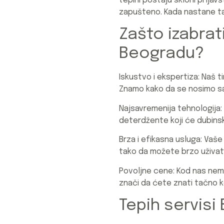
tepihi postaju skloni prljavš
zapušteno. Kada nastane tak
Zašto izabrat
Beogradu?
Iskustvo i ekspertiza:
Naš ti
Znamo kako da se nosimo sa s
Najsavremenija tehnologija:
deterdžente koji će dubinski
Brza i efikasna usluga:
Vaše 
tako da možete brzo uživati
Povoljne cene:
Kod nas nem
znači da ćete znati tačno ko
Tepih servisi