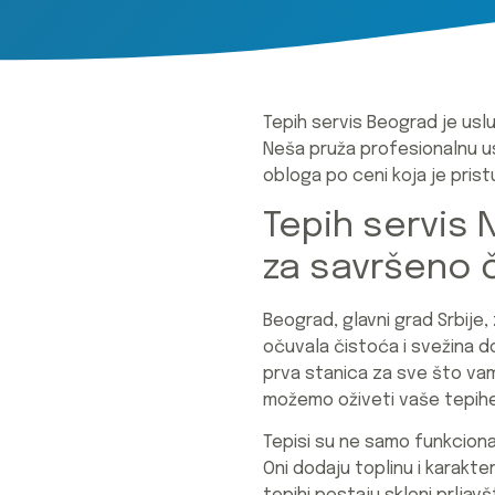
Tepih servis Beograd je usl
Neša pruža profesionalnu usl
obloga po ceni koja je pris
Tepih servis 
za savršeno 
Beograd, glavni grad Srbije
očuvala čistoća i svežina d
prva stanica za sve što vam
možemo oživeti vaše tepihe 
Tepisi su ne samo funkciona
Oni dodaju toplinu i karakt