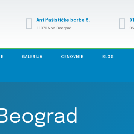
Antifašističke borbe 5,
01
11070 Novi Beograd
06
GE
GALERIJA
CENOVNIK
BLOG
 Beograd