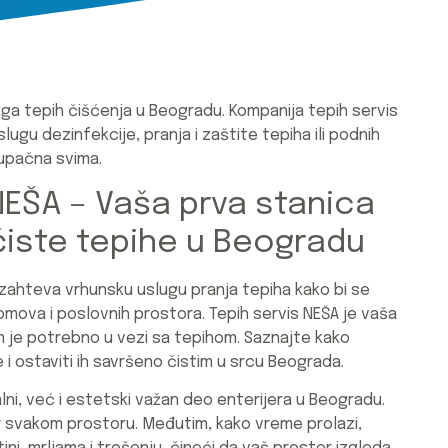
uga tepih čišćenja u Beogradu. Kompanija tepih servis
ugu dezinfekcije, pranja i zaštite tepiha ili podnih
tupačna svima.
NEŠA – Vaša prva stanica
čiste tepihe u Beogradu
, zahteva vrhunsku uslugu pranja tepiha kako bi se
omova i poslovnih prostora. Tepih servis NEŠA je vaša
 je potrebno u vezi sa tepihom. Saznajte kako
i ostaviti ih savršeno čistim u srcu Beograda.
lni, već i estetski važan deo enterijera u Beogradu.
er svakom prostoru. Međutim, kako vreme prolazi,