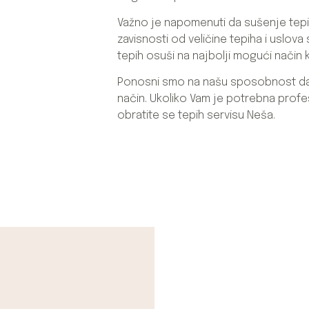
Važno je napomenuti da sušenje tepih
zavisnosti od veličine tepiha i uslova
tepih osuši na najbolji mogući način ka
Ponosni smo na našu sposobnost da o
način. Ukoliko Vam je potrebna profe
obratite se tepih servisu Neša.