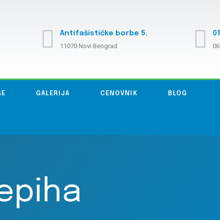
Antifašističke borbe 5,
01
11070 Novi Beograd
06
GE
GALERIJA
CENOVNIK
BLOG
epiha