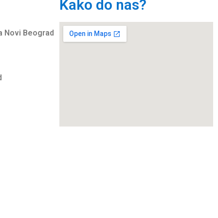
Kako do nas?
ha Novi Beograd
d
ad