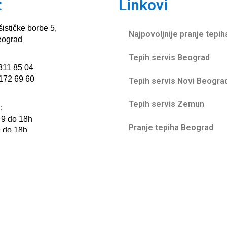
t
Linkovi
šističke borbe 5,
Najpovoljnije pranje tepi
eograd
Tepih servis Beograd
 311 85 04
 172 69 60
Tepih servis Novi Beogra
Tepih servis Zemun
:
 9 do 18h
Pranje tepiha Beograd
 do 18h
radimo
Pranje tepiha Novi Beogr
Pranje tepiha Zemun
Cene pranja tepiha
Pranje tepiha cena