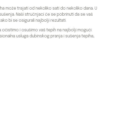
a može trajati od nekoliko sati do nekoliko dana. U
 sušenja. Naši stručnjaci će se pobrinuti da se vaš
ko bi se osigurali najbolji rezultati.
čistimo i osušimo vaš tepih na najbolji mogući
sionalna usluga dubinskog pranja i sušenja tepiha,