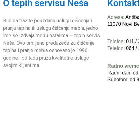
O tepih servisu Neša
Kontak
Adresa:
Antifa
Bilo da tražite pouzdanu uslugu čišćenja i
11070 Novi B
pranja tepiha ili uslugu čišćenja mebla, jedno
ime se izdvaja među ostalima — tepih servis
Telefon:
011 /
Neša. Ovo omiljeno preduzeće za čišćenje
Telefon:
064 /
tepiha i pranje mebla osnovano je 1996.
godine i od tada pruža kvalitetne usluge
svojim klijentima.
Radno vreme
Radni dan: od
Subotom: od 9
Nedeljom ne 