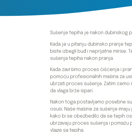
Sušenje tepiha je nakon dubinskog 
Kada je u pitanju dubinsko pranje tep
biste izbegli buđ i neprijatne mirise
sušenja tepiha nakon pranja.
Kada završimo proces čišćenja i pran
pomoću profesionalnih mašina za usis
ubrzati proces sušenja. Zatim ćemo 
da vlaga brže ispari.
Nakon toga postavljamo posebne sušar
osuši. Naše mašine za sušenje imaju 
kako bi se obezbedilo da se tepih osuš
ubrzavaju proces sušenja i pomažu pri
vlage sa tepiha.