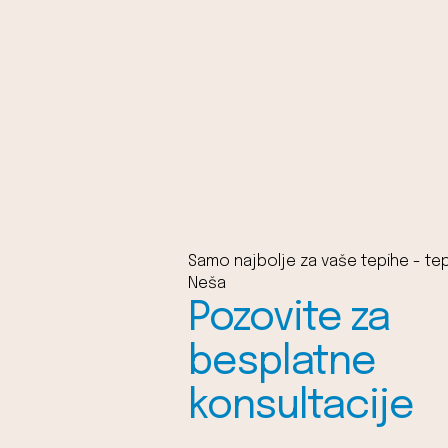
Samo najbolje za vaše tepihe - tep
Neša
Pozovite za
besplatne
konsultacije