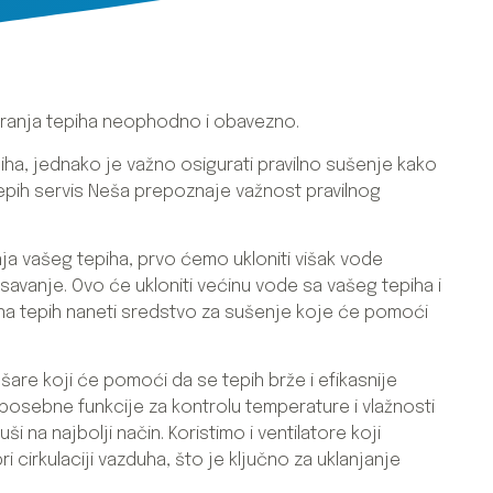
pranja tepiha neophodno i obavezno.
iha, jednako je važno osigurati pravilno sušenje kako
. Tepih servis Neša prepoznaje važnost pravilnog
ja vašeg tepiha, prvo ćemo ukloniti višak vode
avanje. Ovo će ukloniti većinu vode sa vašeg tepiha i
na tepih naneti sredstvo za sušenje koje će pomoći
e koji će pomoći da se tepih brže i efikasnije
posebne funkcije za kontrolu temperature i vlažnosti
i na najbolji način. Koristimo i ventilatore koji
 cirkulaciji vazduha, što je ključno za uklanjanje