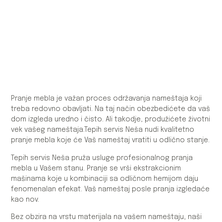
Pranje mebla je važan proces održavanja nameštaja koji
treba redovno obavljati. Na taj način obezbedićete da vaš
dom izgleda uredno i čisto. Ali takodje, produžićete životni
vek vašeg nameštaja.Tepih servis Neša nudi kvalitetno
pranje mebla koje će Vaš nameštaj vratiti u odlično stanje.
Tepih servis Neša pruža usluge profesionalnog pranja
mebla u Vašem stanu. Pranje se vrši ekstrakcionim
mašinama koje u kombinaciji sa odličnom hemijom daju
fenomenalan efekat. Vaš nameštaj posle pranja izgledaće
kao nov.
Bez obzira na vrstu materijala na vašem nameštaju, naši