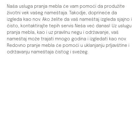
Naša usluga pranja mebla će vam pomoći da produžite
životni vek vašeg nameštaja. Takodje, doprineće da
izgleda kao nov. Ako želite da vaš nameštaj izgleda sjajno i
čisto, kontaktirajte tepih servis Neša već danas! Uz uslugu
pranja mebla, kao i uz pravilnu negu i održavanje, vaš
nameštaj može trajati mnogo godina i izgledati kao nov.
Redovno pranje mebla će pomoći u uklanjanju prljavštine i
održavanju nameštaja čistog i svežeg.