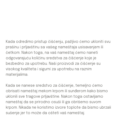
Kada odredimo pristup čišćenju, pažljivo ćemo ukloniti svu
prašinu i prljavštinu sa vašeg nameštaja usisavanjem ili
četkom. Nakon toga, na vaš nameštaj ćemo naneti
odgovarajuću količinu sredstva za čišćenje koje je
bezbedno za upotrebu. Naši proizvodi za čišćenje su
visokog kvaliteta i sigurni za upotrebu na raznim
materijalima.
Kada se nanese sredstvo za čišćenje, temeljno ćemo
obrisati nameštaj mekom krpom ili sunđerom kako bismo
uklonili sve tragove prljavštine. Nakon toga ostavljamo
nameštaj da se prirodno osuši ili ga obrišemo suvom
krpom. Nikada ne koristimo izvore toplote da bismo ubrzali
sušenje jer to može da ošteti vaš nameštaj.