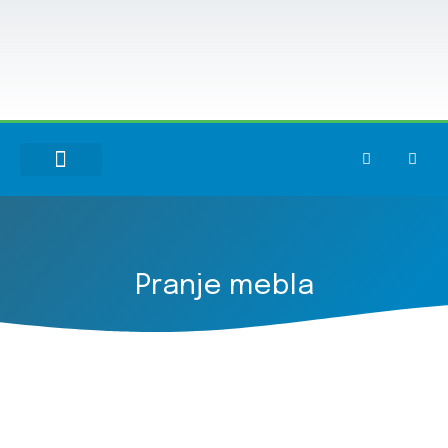
NAŠE USLUGE
Pranje mebla