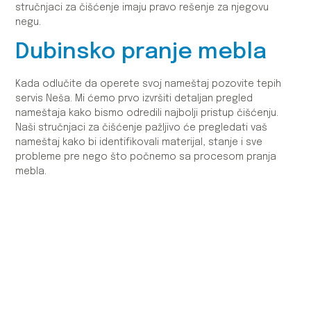
stručnjaci za čišćenje imaju pravo rešenje za njegovu
negu.
Dubinsko pranje mebla
Kada odlučite da operete svoj nameštaj pozovite tepih
servis Neša. Mi ćemo prvo izvršiti detaljan pregled
nameštaja kako bismo odredili najbolji pristup čišćenju.
Naši stručnjaci za čišćenje pažljivo će pregledati vaš
nameštaj kako bi identifikovali materijal, stanje i sve
probleme pre nego što počnemo sa procesom pranja
mebla.