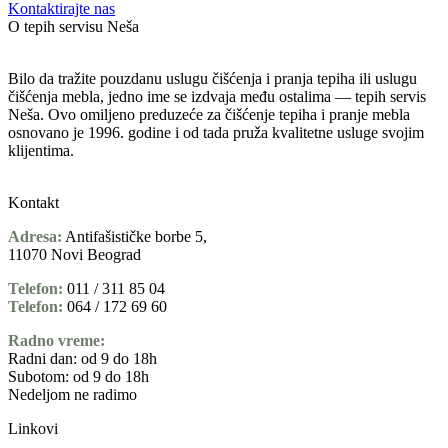
Kontaktirajte nas
O tepih servisu Neša
Bilo da tražite pouzdanu uslugu čišćenja i pranja tepiha ili uslugu
čišćenja mebla, jedno ime se izdvaja među ostalima — tepih servis
Neša. Ovo omiljeno preduzeće za čišćenje tepiha i pranje mebla
osnovano je 1996. godine i od tada pruža kvalitetne usluge svojim
klijentima.
Kontakt
Adresa:
Antifašističke borbe 5,
11070 Novi Beograd
Telefon:
011 / 311 85 04
Telefon:
064 / 172 69 60
Radno vreme
:
Radni dan: od 9 do 18h
Subotom: od 9 do 18h
Nedeljom ne radimo
Linkovi