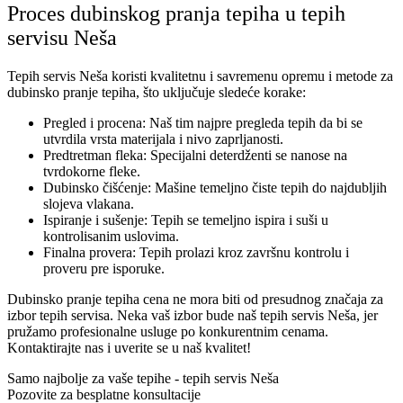
Proces dubinskog pranja tepiha u tepih
servisu Neša
Tepih servis Neša koristi kvalitetnu i savremenu opremu i metode za
dubinsko pranje tepiha, što uključuje sledeće korake:
Pregled i procena: Naš tim najpre pregleda tepih da bi se
utvrdila vrsta materijala i nivo zaprljanosti.
Predtretman fleka: Specijalni deterdženti se nanose na
tvrdokorne fleke.
Dubinsko čišćenje: Mašine temeljno čiste tepih do najdubljih
slojeva vlakana.
Ispiranje i sušenje: Tepih se temeljno ispira i suši u
kontrolisanim uslovima.
Finalna provera: Tepih prolazi kroz završnu kontrolu i
proveru pre isporuke.
Dubinsko pranje tepiha cena ne mora biti od presudnog značaja za
izbor tepih servisa. Neka vaš izbor bude naš tepih servis Neša, jer
pružamo profesionalne usluge po konkurentnim cenama.
Kontaktirajte nas i uverite se u naš kvalitet!
Samo najbolje za vaše tepihe - tepih servis Neša
Pozovite za besplatne konsultacije