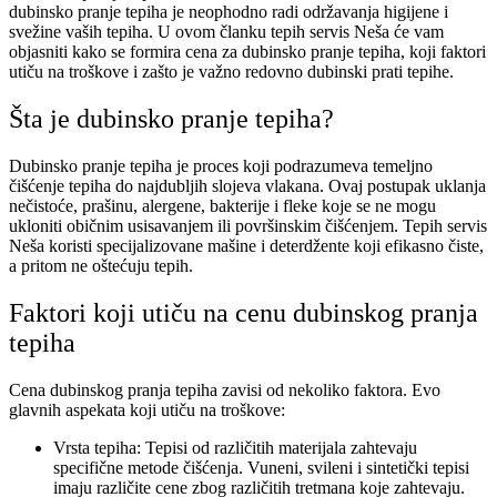
dubinsko pranje tepiha je neophodno radi održavanja higijene i
svežine vaših tepiha. U ovom članku tepih servis Neša će vam
objasniti kako se formira cena za dubinsko pranje tepiha, koji faktori
utiču na troškove i zašto je važno redovno dubinski prati tepihe.
Šta je dubinsko pranje tepiha?
Dubinsko pranje tepiha je proces koji podrazumeva temeljno
čišćenje tepiha do najdubljih slojeva vlakana. Ovaj postupak uklanja
nečistoće, prašinu, alergene, bakterije i fleke koje se ne mogu
ukloniti običnim usisavanjem ili površinskim čišćenjem. Tepih servis
Neša koristi specijalizovane mašine i deterdžente koji efikasno čiste,
a pritom ne oštećuju tepih.
Faktori koji utiču na cenu dubinskog pranja
tepiha
Cena dubinskog pranja tepiha zavisi od nekoliko faktora. Evo
glavnih aspekata koji utiču na troškove:
Vrsta tepiha: Tepisi od različitih materijala zahtevaju
specifične metode čišćenja. Vuneni, svileni i sintetički tepisi
imaju različite cene zbog različitih tretmana koje zahtevaju.