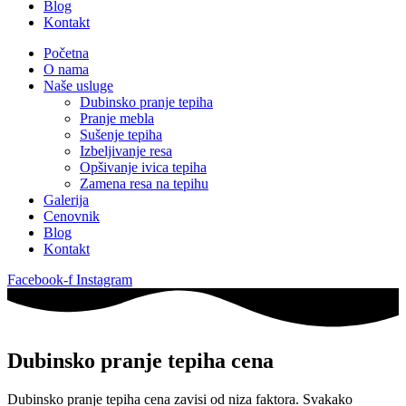
Blog
Kontakt
Početna
O nama
Naše usluge
Dubinsko pranje tepiha
Pranje mebla
Sušenje tepiha
Izbeljivanje resa
Opšivanje ivica tepiha
Zamena resa na tepihu
Galerija
Cenovnik
Blog
Kontakt
Facebook-f
Instagram
Dubinsko pranje tepiha cena
Dubinsko pranje tepiha cena zavisi od niza faktora. Svakako