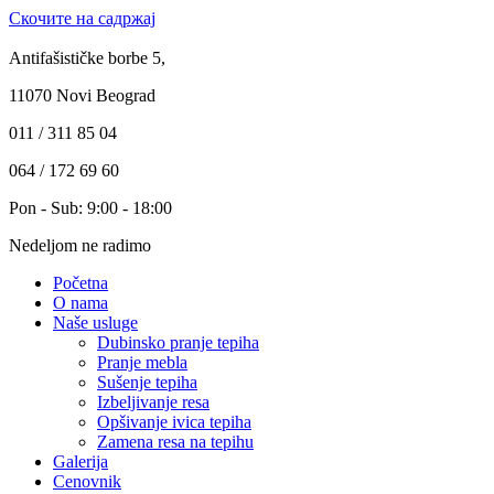
Скочите на садржај
Antifašističke borbe 5,
11070 Novi Beograd
011 / 311 85 04
064 / 172 69 60
Pon - Sub: 9:00 - 18:00
Nedeljom ne radimo
Početna
O nama
Naše usluge
Dubinsko pranje tepiha
Pranje mebla
Sušenje tepiha
Izbeljivanje resa
Opšivanje ivica tepiha
Zamena resa na tepihu
Galerija
Cenovnik