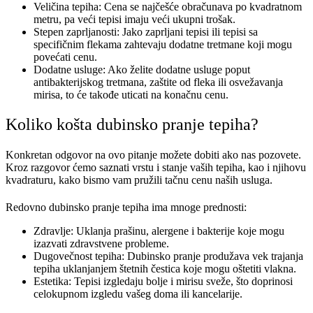
Veličina tepiha: Cena se najčešće obračunava po kvadratnom
metru, pa veći tepisi imaju veći ukupni trošak.
Stepen zaprljanosti: Jako zaprljani tepisi ili tepisi sa
specifičnim flekama zahtevaju dodatne tretmane koji mogu
povećati cenu.
Dodatne usluge: Ako želite dodatne usluge poput
antibakterijskog tretmana, zaštite od fleka ili osvežavanja
mirisa, to će takođe uticati na konačnu cenu.
Koliko košta dubinsko pranje tepiha?
Konkretan odgovor na ovo pitanje možete dobiti ako nas pozovete.
Kroz razgovor ćemo saznati vrstu i stanje vaših tepiha, kao i njihovu
kvadraturu, kako bismo vam pružili tačnu cenu naših usluga.
Redovno dubinsko pranje tepiha ima mnoge prednosti:
Zdravlje: Uklanja prašinu, alergene i bakterije koje mogu
izazvati zdravstvene probleme.
Dugovečnost tepiha: Dubinsko pranje produžava vek trajanja
tepiha uklanjanjem štetnih čestica koje mogu oštetiti vlakna.
Estetika: Tepisi izgledaju bolje i mirisu sveže, što doprinosi
celokupnom izgledu vašeg doma ili kancelarije.