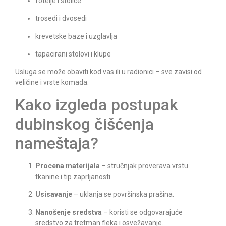
fotelje i stolice
trosedi i dvosedi
krevetske baze i uzglavlja
tapacirani stolovi i klupe
Usluga se može obaviti kod vas ili u radionici – sve zavisi od
veličine i vrste komada.
Kako izgleda postupak
dubinskog čišćenja
nameštaja?
Procena materijala
– stručnjak proverava vrstu
tkanine i tip zaprljanosti.
Usisavanje
– uklanja se površinska prašina.
Nanošenje sredstva
– koristi se odgovarajuće
sredstvo za tretman fleka i osvežavanje.