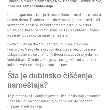
Dubinsko čišćenje nameštaja Novi Beograd – osvežite svoj
dom bez zamene nameštaja
Udobna garnitura, fotelja ili trosed često su omiljena mesta u
našem domu. Tu odmaramo, družimo se, gledamo serije. Ali
vremenom, i najlepši komad nameštaja izgubi svežinu.
Prljavština, fleke i neprijatni mirisi se zadrže duboko u tkanini.
Rešenje? Dubinsko čišćenje nameštaja.
Ukoliko živite na Novom Beogradu, tu smo, praktično u
komšiluku. A ako ste iz drugog dela grada, bez brige naše
usluge pokrivaju celu teritoriju Beograda, dovoljno je da nas
kontaktirate. Otkrijte zašto je ova usluga više od estetike i
kako da vaš nameštaj zablista kao nov.
Šta je dubinsko čišćenje
nameštaja?
To je proces koji uklanja prljavštinu iz dubokih slojeva tkanine.
Za razliku od običnog brisanja, ovde se koriste posebne
mašine i sredstva koja: