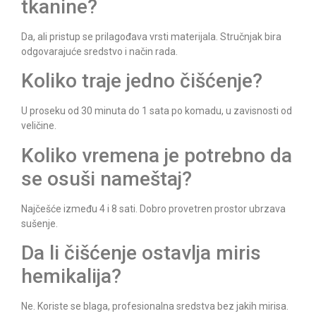
tkanine?
Da, ali pristup se prilagođava vrsti materijala. Stručnjak bira
odgovarajuće sredstvo i način rada.
Koliko traje jedno čišćenje?
U proseku od 30 minuta do 1 sata po komadu, u zavisnosti od
veličine.
Koliko vremena je potrebno da
se osuši nameštaj?
Najčešće između 4 i 8 sati. Dobro provetren prostor ubrzava
sušenje.
Da li čišćenje ostavlja miris
hemikalija?
Ne. Koriste se blaga, profesionalna sredstva bez jakih mirisa.