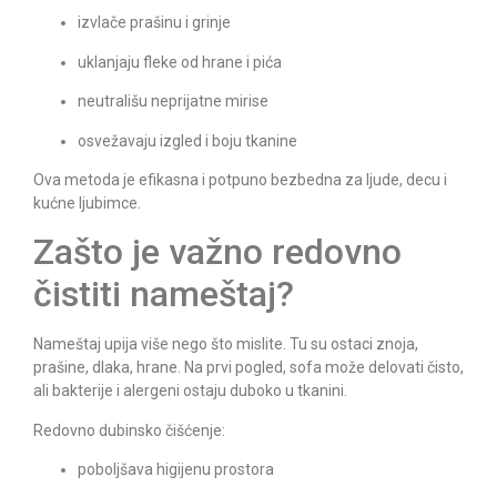
izvlače prašinu i grinje
uklanjaju fleke od hrane i pića
neutrališu neprijatne mirise
osvežavaju izgled i boju tkanine
Ova metoda je efikasna i potpuno bezbedna za ljude, decu i
kućne ljubimce.
Zašto je važno redovno
čistiti nameštaj?
Nameštaj upija više nego što mislite. Tu su ostaci znoja,
prašine, dlaka, hrane. Na prvi pogled, sofa može delovati čisto,
ali bakterije i alergeni ostaju duboko u tkanini.
Redovno dubinsko čišćenje:
poboljšava higijenu prostora