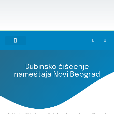
NAŠE USLUGE
Dubinsko čišćenje
nameštaja Novi Beograd