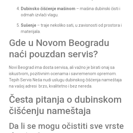
Dubinsko čišćenje mašinom
– mašina dubinski čisti i
odmah izvlači vlagu.
Sušenje
– traje nekoliko sati, u zavisnosti od prostora i
materijala.
Gde u Novom Beogradu
naći pouzdan servis?
Novi Beograd ima dosta servisa, ali važno je birati onaj sa
iskustvom, pozitivnim ocenama i savremenom opremom.
Tepih Servis Neša
nudi uslugu dubinskog čišćenja nameštaja
na vašoj adresi brzo, kvalitetno i bez nereda.
Česta pitanja o dubinskom
čišćenju nameštaja
Da li se mogu očistiti sve vrste