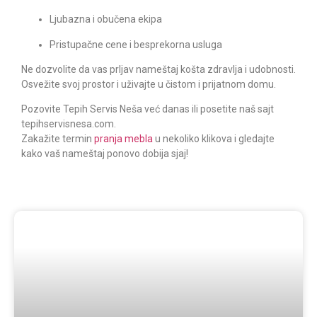
Ljubazna i obučena ekipa
Pristupačne cene i besprekorna usluga
Ne dozvolite da vas prljav nameštaj košta zdravlja i udobnosti.
Osvežite svoj prostor i uživajte u čistom i prijatnom domu.
Pozovite
Tepih Servis Neša
već danas ili posetite naš sajt
tepihservisnesa.com.
Zakažite termin
pranja mebla
u nekoliko klikova i gledajte
kako vaš nameštaj ponovo dobija sjaj!