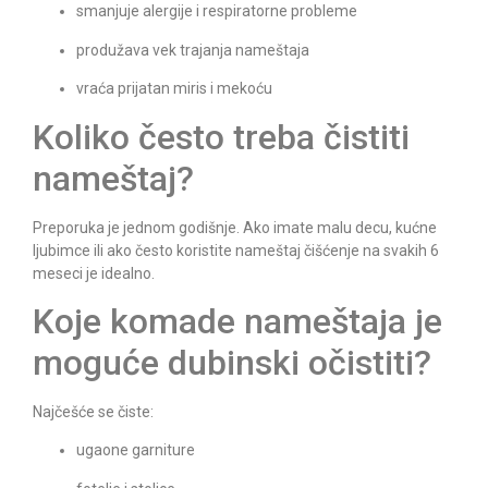
smanjuje alergije i respiratorne probleme
produžava vek trajanja nameštaja
vraća prijatan miris i mekoću
Koliko često treba čistiti
nameštaj?
Preporuka je jednom godišnje. Ako imate malu decu, kućne
ljubimce ili ako često koristite nameštaj čišćenje na svakih 6
meseci je idealno.
Koje komade nameštaja je
moguće dubinski očistiti?
Najčešće se čiste:
ugaone garniture