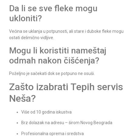
Da li se sve fleke mogu
ukloniti?
Većina se uklanja u potpunosti, ali stare i duboke fleke mogu
ostati delimično vidljive.
Mogu li koristiti nameštaj
odmah nakon čišćenja?
Poželjno je sačekati dok se potpuno ne osuši.
Zašto izabrati Tepih servis
Neša?
Više od 10 godina iskustva
Brz dolazak na adresu – širom Novog Beograda
Profesionalna oprema i sredstva