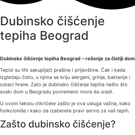
Dubinsko čišćenje
tepiha Beograd
Dubinsko čišćenje tepiha Beograd – rešenje za čistiji dom
Tepisi su tihi sakupljači prašine i prljavštine. Čak i kada
izgledaju čisto, u njima se kriju alergeni, grinje, bakterije i
ostaci hrane. Zato je dubinsko čišćenje tepiha nešto što
svaki dom u Beogradu povremeno mora da uradi.
U ovom tekstu otkrićete zašto je ova usluga važna, kako
funkcioniše i kako da izaberete pravi servis za vaš tepih.
Zašto dubinsko čišćenje?