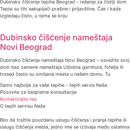
Dubinsko čišćenje tepiha Beograd – rešenje za čistiji dom
Tepisi su tihi sakupljači prašine i prljavštine. Čak i kada
izgledaju čisto, u njima se kriju
Dubinsko čišćenje nameštaja
Novi Beograd
Dubinsko čišćenje nameštaja Novi Beograd – osvežite svoj
dom bez zamene nameštaja Udobna garnitura, fotelja ili
trosed često su omiljena mesta u našem domu. Tu
Samo najbolje za vaše tepihe - tepih servis Neša
Pozovite za besplatne konsultacije
Kontaktirajte nas
O tepih servisu Neša
Bilo da tražite pouzdanu uslugu čišćenja i pranja tepiha ili
uslugu čišćenja mebla, jedno ime se izdvaja među ostalima