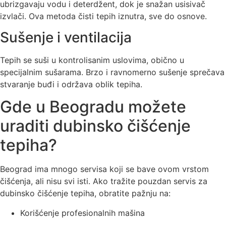
ubrizgavaju vodu i deterdžent, dok je snažan usisivač
izvlači. Ova metoda čisti tepih iznutra, sve do osnove.
Sušenje i ventilacija
Tepih se suši u kontrolisanim uslovima, obično u
specijalnim sušarama. Brzo i ravnomerno sušenje sprečava
stvaranje buđi i održava oblik tepiha.
Gde u Beogradu možete
uraditi dubinsko čišćenje
tepiha?
Beograd ima mnogo servisa koji se bave ovom vrstom
čišćenja, ali nisu svi isti. Ako tražite
pouzdan servis za
dubinsko čišćenje tepiha
, obratite pažnju na:
Korišćenje profesionalnih mašina