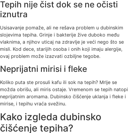
Tepih nije čist dok se ne očisti
iznutra
Usisavanje pomaže, ali ne rešava problem u dubinskim
slojevima tepiha. Grinje i bakterije žive duboko među
vlaknima, a njihov uticaj na zdravlje je veći nego što se
misli. Kod dece, starijih osoba i onih koji imaju alergije,
ovaj problem može izazvati ozbiljne tegobe.
Neprijatni mirisi i fleke
Koliko puta ste prosuli kafu ili sok na tepih? Mrlje se
možda obrišu, ali miris ostaje. Vremenom se tepih natopi
neprijatnim aromama. Dubinsko čišćenje uklanja i fleke i
mirise, i tepihu vraća svežinu.
Kako izgleda dubinsko
čišćenje tepiha?