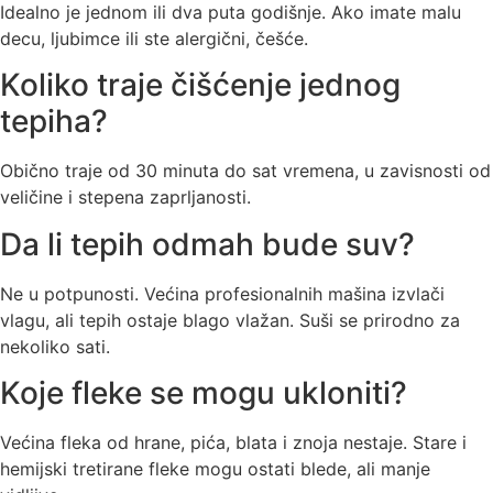
Idealno je jednom ili dva puta godišnje. Ako imate malu
decu, ljubimce ili ste alergični, češće.
Koliko traje čišćenje jednog
tepiha?
Obično traje od 30 minuta do sat vremena, u zavisnosti od
veličine i stepena zaprljanosti.
Da li tepih odmah bude suv?
Ne u potpunosti. Većina profesionalnih mašina izvlači
vlagu, ali tepih ostaje blago vlažan. Suši se prirodno za
nekoliko sati.
Koje fleke se mogu ukloniti?
Većina fleka od hrane, pića, blata i znoja nestaje. Stare i
hemijski tretirane fleke mogu ostati blede, ali manje