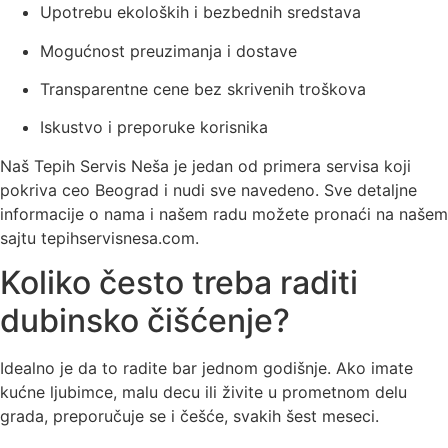
Upotrebu ekoloških i bezbednih sredstava
Mogućnost preuzimanja i dostave
Transparentne cene bez skrivenih troškova
Iskustvo i preporuke korisnika
Naš Tepih Servis Neša
je jedan od primera servisa koji
pokriva ceo Beograd i nudi sve navedeno. Sve detaljne
informacije o nama i našem radu možete pronaći na našem
sajtu tepihservisnesa.com.
Koliko često treba raditi
dubinsko čišćenje?
Idealno je da to radite bar jednom godišnje. Ako imate
kućne ljubimce, malu decu ili živite u prometnom delu
grada, preporučuje se i češće, svakih šest meseci.