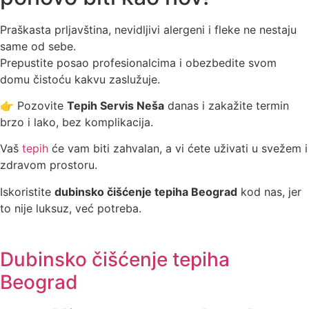
Praškasta prljavština, nevidljivi alergeni i fleke ne nestaju
same od sebe.
Prepustite posao profesionalcima i obezbedite svom
domu čistoću kakvu zaslužuje.
👉 Pozovite
Tepih Servis Neša
danas i zakažite termin
brzo i lako, bez komplikacija.
Vaš
tepih
će vam biti zahvalan, a vi ćete uživati u svežem i
zdravom prostoru.
Iskoristite
dubinsko čišćenje tepiha Beograd
kod nas, jer
to nije luksuz, već potreba.
Dubinsko čišćenje tepiha
Beograd