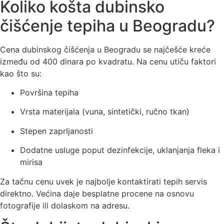
Koliko košta dubinsko
čišćenje tepiha u Beogradu?
Cena dubinskog čišćenja u Beogradu se najčešće kreće
između
od 400 dinara po kvadratu
. Na cenu utiču faktori
kao što su:
Površina tepiha
Vrsta materijala (vuna, sintetički, ručno tkan)
Stepen zaprljanosti
Dodatne usluge poput dezinfekcije, uklanjanja fleka i
mirisa
Za tačnu cenu uvek je najbolje kontaktirati tepih servis
direktno. Većina daje besplatne procene na osnovu
fotografije ili dolaskom na adresu.