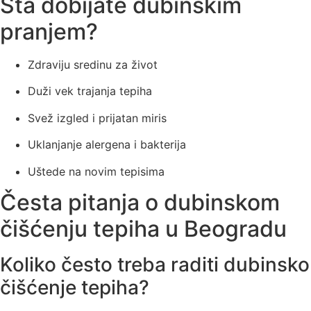
Šta dobijate dubinskim
pranjem?
Zdraviju sredinu za život
Duži vek trajanja tepiha
Svež izgled i prijatan miris
Uklanjanje alergena i bakterija
Uštede na novim tepisima
Česta pitanja o dubinskom
čišćenju tepiha u Beogradu
Koliko često treba raditi dubinsko
čišćenje tepiha?