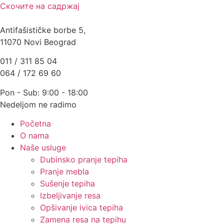
Скочите на садржај
Antifašističke borbe 5,
11070 Novi Beograd
011 / 311 85 04
064 / 172 69 60
Pon - Sub: 9:00 - 18:00
Nedeljom ne radimo
Početna
O nama
Naše usluge
Dubinsko pranje tepiha
Pranje mebla
Sušenje tepiha
Izbeljivanje resa
Opšivanje ivica tepiha
Zamena resa na tepihu