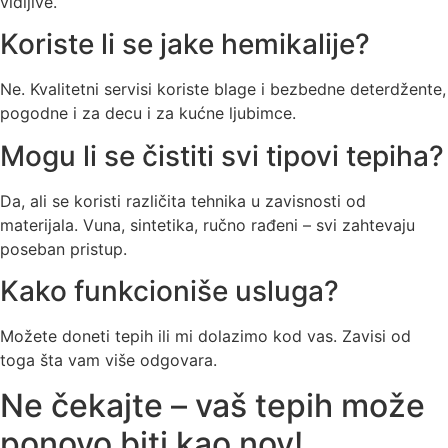
vidljive.
Koriste li se jake hemikalije?
Ne. Kvalitetni servisi koriste blage i bezbedne deterdžente,
pogodne i za decu i za kućne ljubimce.
Mogu li se čistiti svi tipovi tepiha?
Da, ali se koristi različita tehnika u zavisnosti od
materijala. Vuna, sintetika, ručno rađeni – svi zahtevaju
poseban pristup.
Kako funkcioniše usluga?
Možete doneti tepih ili mi dolazimo kod vas. Zavisi od
toga šta vam više odgovara.
Ne čekajte – vaš tepih može
ponovo biti kao nov!