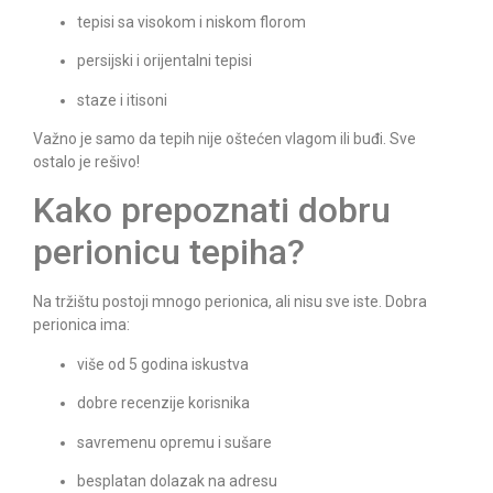
tepisi sa visokom i niskom florom
persijski i orijentalni tepisi
staze i itisoni
Važno je samo da tepih nije oštećen vlagom ili buđi. Sve
ostalo je rešivo!
Kako prepoznati dobru
perionicu tepiha?
Na tržištu postoji mnogo perionica, ali nisu sve iste. Dobra
perionica ima:
više od 5 godina iskustva
dobre recenzije korisnika
savremenu opremu i sušare
besplatan dolazak na adresu