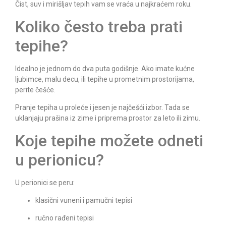
Čist, suv i mirišljav tepih vam se vraća u najkraćem roku.
Koliko često treba prati
tepihe?
Idealno je jednom do dva puta godišnje. Ako imate kućne
ljubimce, malu decu, ili tepihe u prometnim prostorijama,
perite češće.
Pranje tepiha u proleće i jesen je najčešći izbor. Tada se
uklanjaju prašina iz zime i priprema prostor za leto ili zimu.
Koje tepihe možete odneti
u perionicu?
U perionici se peru:
klasični vuneni i pamučni tepisi
ručno rađeni tepisi