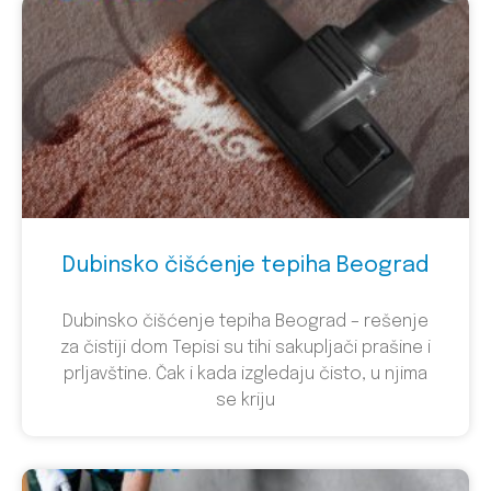
Dubinsko čišćenje tepiha Beograd
Dubinsko čišćenje tepiha Beograd – rešenje
za čistiji dom Tepisi su tihi sakupljači prašine i
prljavštine. Čak i kada izgledaju čisto, u njima
se kriju