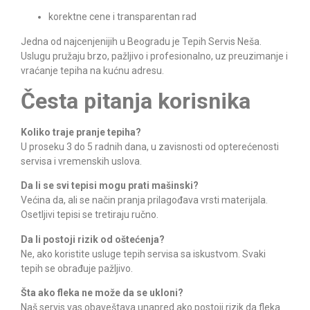
korektne cene i transparentan rad
Jedna od najcenjenijih u Beogradu je
Tepih Servis Neša
.
Uslugu pružaju brzo, pažljivo i profesionalno, uz preuzimanje i
vraćanje tepiha na kućnu adresu.
Česta pitanja korisnika
Koliko traje pranje tepiha?
U proseku 3 do 5 radnih dana, u zavisnosti od opterećenosti
servisa i vremenskih uslova.
Da li se svi tepisi mogu prati mašinski?
Većina da, ali se način pranja prilagođava vrsti materijala.
Osetljivi tepisi se tretiraju ručno.
Da li postoji rizik od oštećenja?
Ne, ako koristite usluge tepih servisa sa iskustvom. Svaki
tepih se obrađuje pažljivo.
Šta ako fleka ne može da se ukloni?
Naš servis vas obaveštava unapred ako postoji rizik da fleka