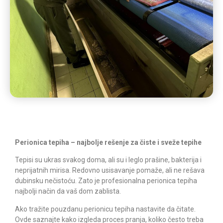
Perionica tepiha – najbolje rešenje za čiste i sveže tepihe
Tepisi su ukras svakog doma, ali su i leglo prašine, bakterija i
neprijatnih mirisa. Redovno usisavanje pomaže, ali ne rešava
dubinsku nečistoću. Zato je profesionalna perionica tepiha
najbolji način da vaš dom zablista.
Ako tražite pouzdanu perionicu tepiha nastavite da čitate.
Ovde saznajte kako izgleda proces pranja, koliko često treba