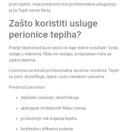
prati tepihe, i koje prednosti ima profesionalna usluga koju
prža Tepih servis Neša.
Zašto koristiti usluge
perionice tepiha?
Pranje tepiha kod kuće često ne daje dobre rezultate. Voda
ostaje u vlaknima, fleke ne nestaju, a neprijatan miris se
zadrži danima.
U perionici se koristi profesionalna oprema i sredstva. Tepih
se pere, dezinfikuje, ispira i suši u idealnim uslovima.
Prednosti perionice:
dubinsko čišćenje i dezinfekcija
uklanjanje tvrdokornih fleka i mirisa
produženje vek trajanja tepiha
bezbedno i efikasno sušenje