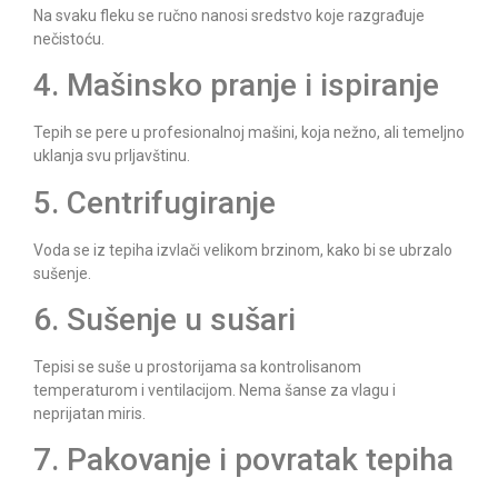
Na svaku fleku se ručno nanosi sredstvo koje razgrađuje
nečistoću.
4. Mašinsko pranje i ispiranje
Tepih se pere u profesionalnoj mašini, koja nežno, ali temeljno
uklanja svu prljavštinu.
5. Centrifugiranje
Voda se iz tepiha izvlači velikom brzinom, kako bi se ubrzalo
sušenje.
6. Sušenje u sušari
Tepisi se suše u prostorijama sa kontrolisanom
temperaturom i ventilacijom. Nema šanse za vlagu i
neprijatan miris.
7. Pakovanje i povratak tepiha