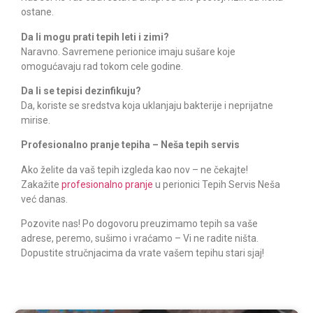
ostane.
Da li mogu prati tepih leti i zimi?
Naravno. Savremene perionice imaju sušare koje
omogućavaju rad tokom cele godine.
Da li se tepisi dezinfikuju?
Da, koriste se sredstva koja uklanjaju bakterije i neprijatne
mirise.
Profesionalno pranje tepiha – Neša tepih servis
Ako želite da vaš tepih izgleda kao nov – ne čekajte!
Zakažite
profesionalno pranje
u perionici Tepih Servis Neša
već danas.
Pozovite nas! Po dogovoru preuzimamo tepih sa vaše
adrese, peremo, sušimo i vraćamo – Vi ne radite ništa.
Dopustite stručnjacima da vrate vašem tepihu stari sjaj!