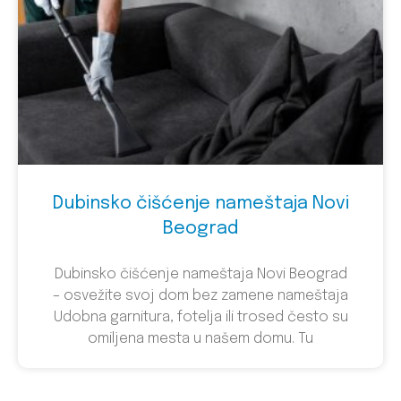
Dubinsko čišćenje nameštaja Novi
Beograd
Dubinsko čišćenje nameštaja Novi Beograd
– osvežite svoj dom bez zamene nameštaja
Udobna garnitura, fotelja ili trosed često su
omiljena mesta u našem domu. Tu