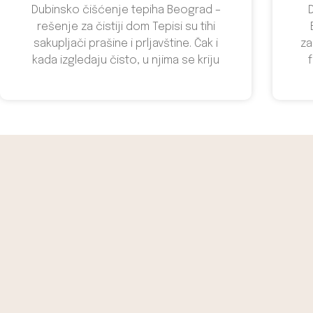
Dubinsko čišćenje tepiha Beograd –
rešenje za čistiji dom Tepisi su tihi
sakupljači prašine i prljavštine. Čak i
za
kada izgledaju čisto, u njima se kriju