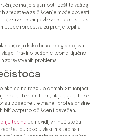
ručnjacima je sigurnost i zaštita vašeg
šnih sredstava za čišćenje može dovesti
ili čak raspadanje vlakana. Tepih servis
tode i sredstva za pranje tepiha. I
ke sušenja kako bi se izbegla pojava
a vlage. Pravilno sušenje tepiha ključno
nih zdravstvenih problema.
nečistoća
vo ako se ne reaguje odmah. Stručnjaci
 različitih vrsta fleka, uključujući fleke
 koristi posebne tretmane i profesionalne
ih biti potpuno očišćen i osvežen.
enje tepiha
od nevidljivih nečistoća
zadržati duboko u vlaknima tepiha i