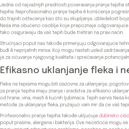
Jedna od najvažnijih prednosti poveravanja pranja tepiha st
tepiha. Neprofesionalno pranje tepiha ili korišćenje pogre
do trajnih oštećenja kao što su skupljanje, izbledelost boja 
Neša ima obučeno osoblje koje prepoznaje odgovarajuće me
tako osiguravaju da vaš tepih bude tretiran na pravi način.
Stručnjaci poput nas takođe primenjuju odgovarajuće tehni
buđi ili neprijatnih mirisa. Koji mogu nastati usled zadržavanj
je za očuvanje njegovog kvaliteta i sprečavanje potencijal
Efikasno uklanjanje fleka i 
Fleke na tepisima mogu biti izazovne za uklanjanje, pogoto
za pranje tepiha imaju znanje i sredstva za efikasno uklanjanje
od hrane, vina, masti ili kućnih ljubimaca. Tepih servis Neša
metode za uklanjanje fleka, pružajući vam mir da će vaš tep
Profesionalno pranje tepiha takođe uključuje
dubinsko čišć
poput prašine, alergena i bakterija. Ove nečistoće mogu se 