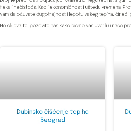
brojne prednosti. Uključujući kvalitetnu negu tepiha, sigur
fleka i nečistoća. Kao i ekonomičnost i uštedu vremena. P
vam da očuvate dugotrajnost i lepotu vašeg tepiha, čineći ga
Ne oklevajte, pozovite nas kako bismo vas uverili u naše pr
Dubinsko čišćenje tepiha
D
Beograd