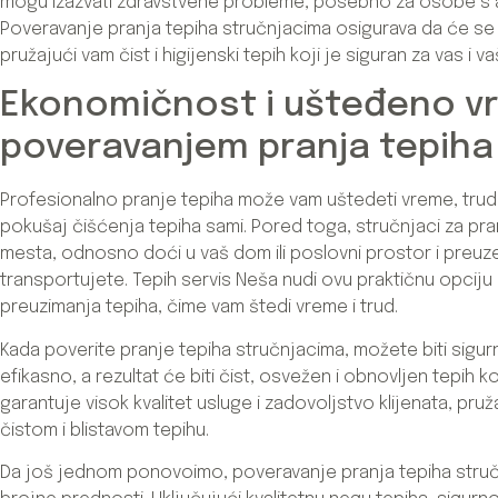
mogu izazvati zdravstvene probleme, posebno za osobe s al
Poveravanje pranja tepiha stručnjacima osigurava da će se t
pružajući vam čist i higijenski tepih koji je siguran za vas i 
Ekonomičnost i ušteđeno v
poveravanjem pranja tepiha
Profesionalno pranje tepiha može vam uštedeti vreme, trud i 
pokušaj čišćenja tepiha sami. Pored toga, stručnjaci za pran
mesta, odnosno doći u vaš dom ili poslovni prostor i preuzet
transportujete. Tepih servis Neša nudi ovu praktičnu opciju
preuzimanja tepiha, čime vam štedi vreme i trud.
Kada poverite pranje tepiha stručnjacima, možete biti sigur
efikasno, a rezultat će biti čist, osvežen i obnovljen tepih k
garantuje visok kvalitet usluge i zadovoljstvo klijenata, pru
čistom i blistavom tepihu.
Da još jednom ponovoimo, poveravanje pranja tepiha struč