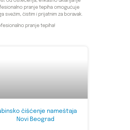
nost od oštećenja, efikasno uklanjanje
rofesionalno pranje tepiha omogućuje
 svežim, čistim i prijatnim za boravak.
ofesionalno pranje tepiha!
ubinsko čišćenje nameštaja
Novi Beograd