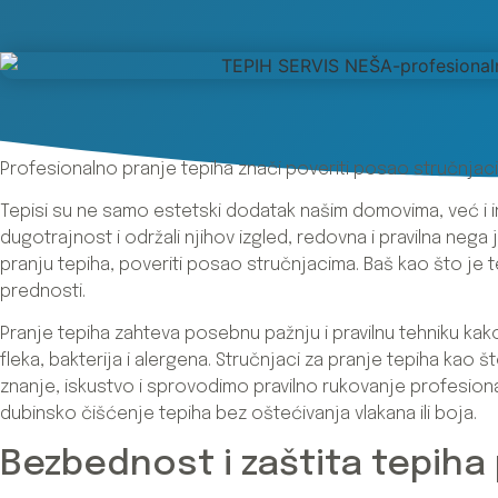
Profesionalno pranje tepiha znači poveriti posao stručnjac
Tepisi su ne samo estetski dodatak našim domovima, već i in
dugotrajnost i održali njihov izgled, redovna i pravilna nega
pranju tepiha, poveriti posao stručnjacima. Baš kao što je 
prednosti.
Pranje tepiha zahteva posebnu pažnju i pravilnu tehniku kako 
fleka, bakterija i alergena. Stručnjaci za pranje tepiha kao 
znanje, iskustvo i sprovodimo pravilno rukovanje profes
dubinsko čišćenje tepiha bez oštećivanja vlakana ili boja.
Bezbednost i zaštita tepiha 