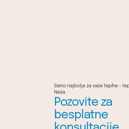
Samo najbolje za vaše tepihe - tep
Neša
Pozovite za
besplatne
konsultacije