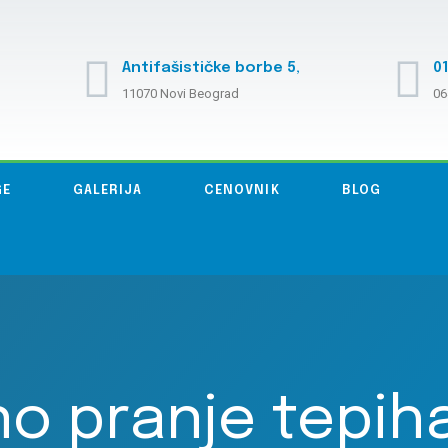
Antifašističke borbe 5,
01
11070 Novi Beograd
06
GE
GALERIJA
CENOVNIK
BLOG
no pranje tepih