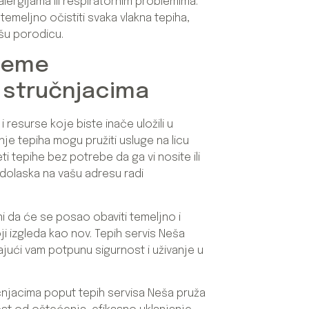
ergijama ili respiratornim problemima.
emeljno očistiti svaka vlakna tepiha,
vašu porodicu.
reme
 stručnjacima
resurse koje biste inače uložili u
je tepiha mogu pružiti usluge na licu
i tepihe bez potrebe da ga vi nosite ili
 dolaska na vašu adresu radi
ni da će se posao obaviti temeljno i
oji izgleda kao nov. Tepih servis Neša
žajući vam potpunu sigurnost i uživanje u
njacima poput tepih servisa Neša pruža