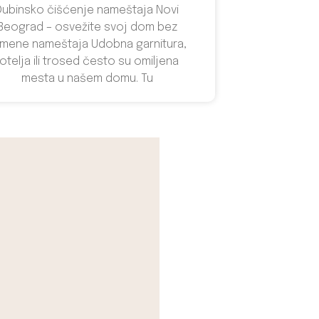
Dubinsko čišćenje nameštaja Novi
Beograd – osvežite svoj dom bez
mene nameštaja Udobna garnitura,
fotelja ili trosed često su omiljena
mesta u našem domu. Tu