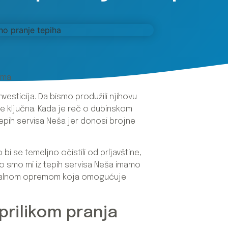
ima.
vesticija. Da bismo produžili njihovu
 je ključna. Kada je reč o dubinskom
tepih servisa Neša jer donosi brojne
bi se temeljno očistili od prljavštine,
što smo mi iz tepih servisa Neša imamo
ionalnom opremom koja omogućuje
prilikom pranja