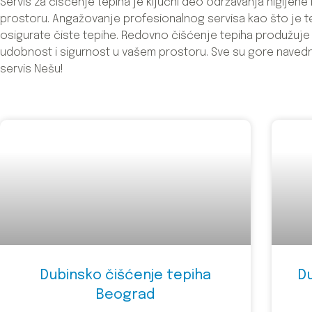
Servis za čišćenje tepiha je ključni deo održavanja higijene
prostoru. Angažovanje profesionalnog servisa kao što je 
osigurate čiste tepihe. Redovno čišćenje tepiha produžuje n
udobnost i sigurnost u vašem prostoru. Sve su gore navedni 
servis Nešu!
Dubinsko čišćenje tepiha
D
Beograd