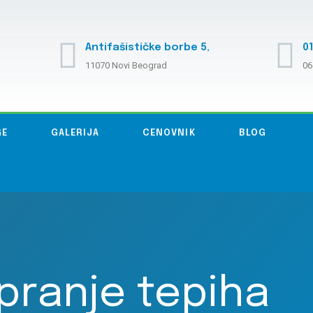
Antifašističke borbe 5,
01
11070 Novi Beograd
06
GE
GALERIJA
CENOVNIK
BLOG
 pranje tepiha