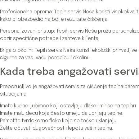
Profesionalna oprema: Tepih servis Neša koristi visokokvali
kako bi obezbedio najbolje rezultate čišćenja.
Personalizovani pristup: Tepih servis Neša pruža personaliz
obzir specifične potrebe i zahteve klijenta.
Briga o okolini: Tepih servis Neša koristi ekološki prihvatlj
sigurne za vas, vašu porodicu i okolinu.
Kada treba angažovati servi
Preporučljivo je angažovati servis za čišćenje tepiha bare
situacijama:
Imate kućne ljubimce koji ostavljaju dlake i mirise na tepihu.
Imate malu decu koja često umeju da uprljaju tepihe.
Primetite tvrdokorne fleke koje se teško uklanjaju.
Želite očuvati dugovečnost i lepotu vaših tepiha.