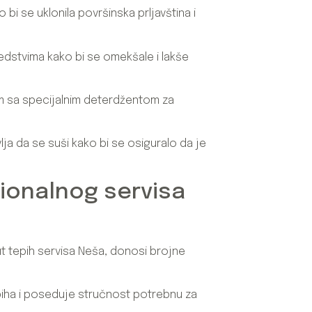
o bi se uklonila površinska prljavština i
edstvima kako bi se omekšale i lakše
m sa specijalnim deterdžentom za
vlja da se suši kako bi se osiguralo da je
sionalnog servisa
t tepih servisa Neša, donosi brojne
piha i poseduje stručnost potrebnu za