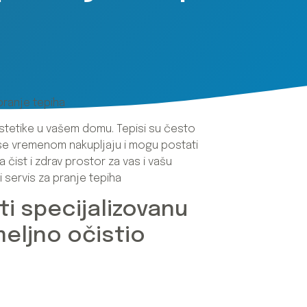
 pranje tepiha
 estetike u vašem domu. Tepisi su često
je se vremenom nakupljaju i mogu postati
 čist i zdrav prostor za vas i vašu
 servis za pranje tepiha
ti specijalizovanu
meljno očistio