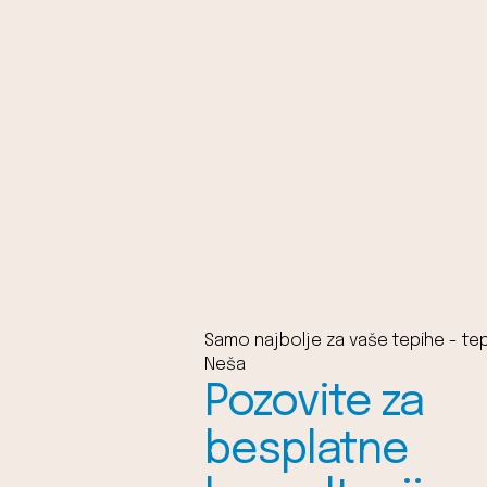
Samo najbolje za vaše tepihe - tep
Neša
Pozovite za
besplatne