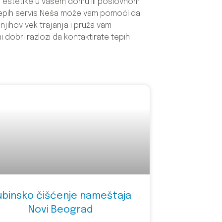
 i estetike u vašem domu ili poslovnom
tepih servis Neša može vam pomoći da
jihov vek trajanja i pruža vam
dobri razlozi da kontaktirate tepih
ubinsko čišćenje nameštaja
Novi Beograd