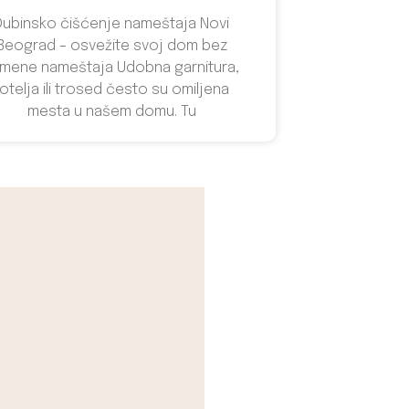
Dubinsko čišćenje nameštaja Novi
Beograd – osvežite svoj dom bez
mene nameštaja Udobna garnitura,
fotelja ili trosed često su omiljena
mesta u našem domu. Tu