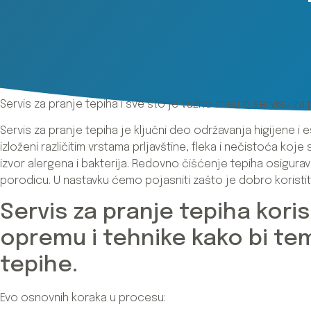
Servis za pranje tepiha i sve što je važno znati o servisu za
Servis za pranje tepiha je ključni deo održavanja higijene i
izloženi različitim vrstama prljavštine, fleka i nečistoća ko
izvor alergena i bakterija. Redovno čišćenje tepiha osigurava
porodicu. U nastavku ćemo pojasniti zašto je dobro koristiti
Servis za pranje tepiha koris
opremu i tehnike kako bi te
tepihe.
Evo osnovnih koraka u procesu: