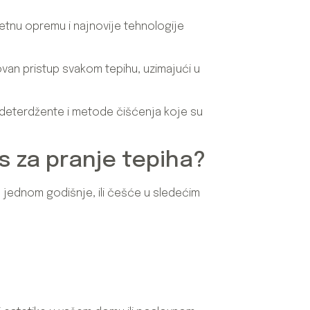
tetnu opremu i najnovije tehnologije
ovan pristup svakom tepihu, uzimajući u
ive deterdžente i metode čišćenja koje su
s za pranje tepiha?
m jednom godišnje, ili češće u sledećim