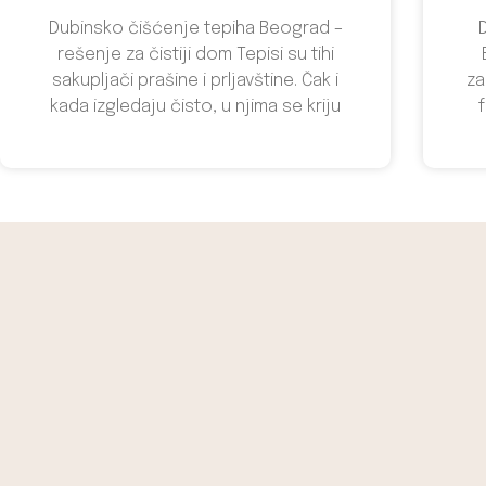
Dubinsko čišćenje tepiha Beograd –
rešenje za čistiji dom Tepisi su tihi
sakupljači prašine i prljavštine. Čak i
za
kada izgledaju čisto, u njima se kriju