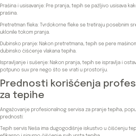
Prašina i usisavanje: Pre pranja, tepih se pažljivo usisava kak
prašina.
Pretretman fleka: Tvrdokorne fleke se tretiraju posebnim sr
uklonile tokom pranja.
Dubinsko pranje: Nakon pretretmana, tepih se pere mašino
dubinsko čišćenje vlakana tepiha.
Ispravljanje i sušenje: Nakon pranja, tepih se ispravlja i osta
potpuno suv pre nego što se vrati u prostoriju.
Prednosti korišćenja profe
za tepihe
Angažovanje profesionalnog servisa za pranje tepiha, popu
prednosti:
Tepih servis Neša ima dugogodišnje iskustvo u čišćenju te
efikasno i sigurno čišćenje svih vrsta tepiha.