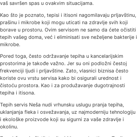
vaš savršen spas u ovakvim situacijama.
Kao što je poznato, tepisi i itisoni nagomilavaju prljavštinu,
prašinu i mikrobe koji mogu uticati na zdravlje svih koji
borave u prostoru. Ovim servisom ne samo da ćete očistiti
tepih vašeg doma, već i eliminisati sve neželjene bakterije i
mikrobe.
Pored toga, često održavanje tepiha u kancelarijskim
prostorima je takođe važno. Jer su oni podložni čestoj
frekvenciji ljudi i prljavštine. Zato, vlasnici biznisa često
koriste ovu vrstu servisa kako bi osigurali urednost i
čistoću prostora. Kao i za produžavanje dugotrajnosti
tepiha i itisona.
Tepih servis Neša nudi vrhunsku uslugu pranja tepiha,
uklanjanja fleka i osvežavanja, uz najmoderniju tehnologiju
i ekološke proizvode koji su sigurni za vaše zdravlje i
okolinu.