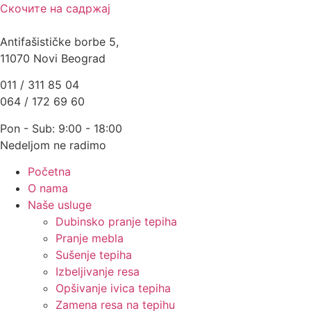
Скочите на садржај
Antifašističke borbe 5,
11070 Novi Beograd
011 / 311 85 04
064 / 172 69 60
Pon - Sub: 9:00 - 18:00
Nedeljom ne radimo
Početna
O nama
Naše usluge
Dubinsko pranje tepiha
Pranje mebla
Sušenje tepiha
Izbeljivanje resa
Opšivanje ivica tepiha
Zamena resa na tepihu