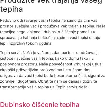
tepiha
Redovno održavanje vaših tepiha ne samo da čini vaš
prostor svežijim već i produžava vek trajanja tepiha. Naša
temeljna nega vlakana i dubinsko čišćenje pomažu u
sprečavanju habanja i oštećenja, čime vaši tepisi ostaju
lepi i izdržljivi tokom godina.
Tepih servis Neša je vaš pouzdan partner u održavanju
čistoće i svežine vaših tepiha, kako u domu tako i u
poslovnom prostoru. Naša posvećenost vrhunskoj usluzi,
ekološki prihvatljivim proizvodima i stručnom timu
osigurava da vaši tepisi budu besprekorno čisti, sigurni za
zdravlje i dugotrajni. Obratite nam se danas i doživite
transformaciju vaših tepiha uz Tepih servis Neša!
Dubinsko čišćenje tepiha