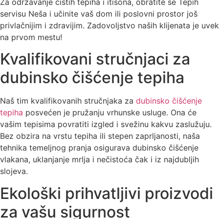
Za održavanje čistih tepiha i itisona, obratite se Tepih
servisu Neša i učinite vaš dom ili poslovni prostor još
privlačnijim i zdravijim. Zadovoljstvo naših klijenata je uvek
na prvom mestu!
Kvalifikovani stručnjaci za
dubinsko čišćenje tepiha
Naš tim kvalifikovanih stručnjaka za
dubinsko čišćenje
tepiha
posvećen je pružanju vrhunske usluge. Ona će
vašim tepisima povratiti izgled i svežinu kakvu zaslužuju.
Bez obzira na vrstu tepiha ili stepen zaprljanosti, naša
tehnika temeljnog pranja osigurava dubinsko čišćenje
vlakana, uklanjanje mrlja i nečistoća čak i iz najdubljih
slojeva.
Ekološki prihvatljivi proizvodi
za vašu sigurnost