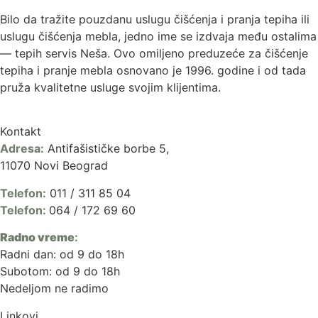
Bilo da tražite pouzdanu uslugu čišćenja i pranja tepiha ili
uslugu čišćenja mebla, jedno ime se izdvaja među ostalima
— tepih servis Neša. Ovo omiljeno preduzeće za čišćenje
tepiha i pranje mebla osnovano je 1996. godine i od tada
pruža kvalitetne usluge svojim klijentima.
Kontakt
Adresa:
Antifašističke borbe 5,
11070 Novi Beograd
Telefon:
011 / 311 85 04
Telefon:
064 / 172 69 60
Radno vreme
:
Radni dan: od 9 do 18h
Subotom: od 9 do 18h
Nedeljom ne radimo
Linkovi