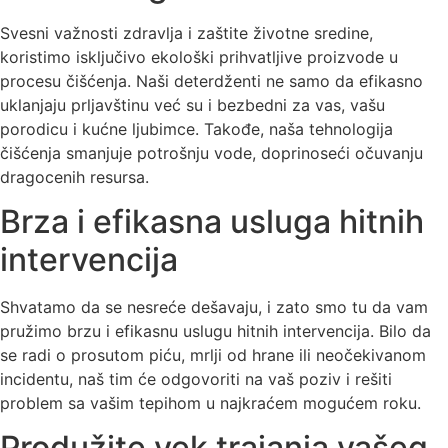
Svesni važnosti zdravlja i zaštite životne sredine,
koristimo isključivo ekološki prihvatljive proizvode u
procesu čišćenja. Naši deterdženti ne samo da efikasno
uklanjaju prljavštinu već su i bezbedni za vas, vašu
porodicu i kućne ljubimce. Takođe, naša tehnologija
čišćenja smanjuje potrošnju vode, doprinoseći očuvanju
dragocenih resursa.
Brza i efikasna usluga hitnih
intervencija
Shvatamo da se nesreće dešavaju, i zato smo tu da vam
pružimo brzu i efikasnu uslugu hitnih intervencija. Bilo da
se radi o prosutom piću, mrlji od hrane ili neočekivanom
incidentu, naš tim će odgovoriti na vaš poziv i rešiti
problem sa vašim tepihom u najkraćem mogućem roku.
Produžite vek trajanja vašeg